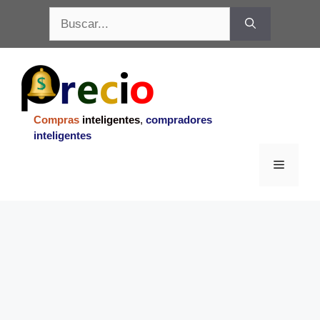
Saltar
Buscar:
al
contenido
Compras
inteligentes
,
compradores
inteligentes
Menu