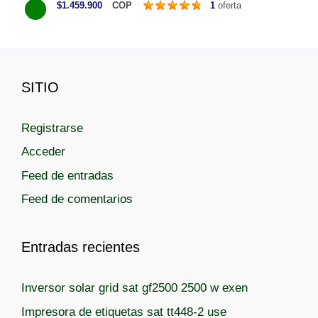
$1.459.900
COP
1
oferta
t
e
g
o
SITIO
r
í
a
Registrarse
s
Acceder
Feed de entradas
Feed de comentarios
Entradas recientes
Inversor solar grid sat gf2500 2500 w exen
Impresora de etiquetas sat tt448-2 use