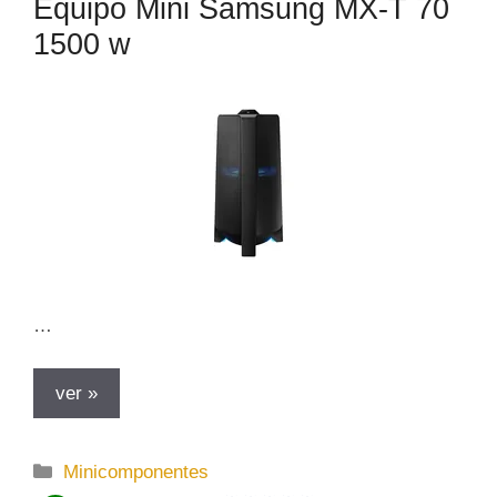
Equipo Mini Samsung MX-T 70
1500 w
…
ver »
C
Minicomponentes
a