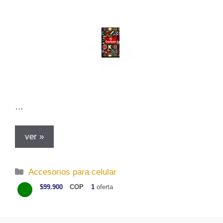
s
…
ver »
C
Accesorios para celular
a
$99.900
COP
1
oferta
t
e
g