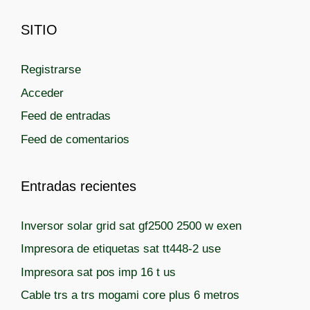
o
SITIO
r
í
a
Registrarse
s
Acceder
Feed de entradas
Feed de comentarios
Entradas recientes
Inversor solar grid sat gf2500 2500 w exen
Impresora de etiquetas sat tt448-2 use
Impresora sat pos imp 16 t us
Cable trs a trs mogami core plus 6 metros