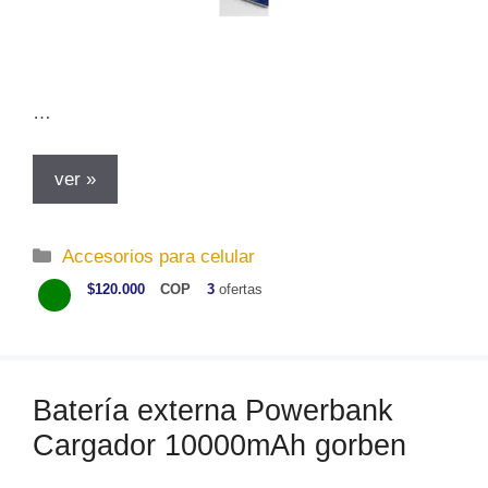
…
ver »
C
Accesorios para celular
a
$120.000
COP
3
ofertas
t
e
g
o
Batería externa Powerbank
r
Cargador 10000mAh gorben
í
a