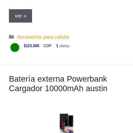
ver »
C
Accesorios para celular
a
$115.000
COP
1
oferta
t
e
g
o
Batería externa Powerbank
r
Cargador 10000mAh austin
í
a
s