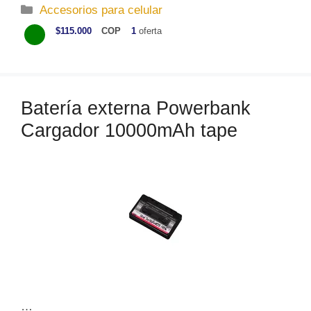
C
Accesorios para celular
a
$115.000
COP
1
oferta
t
e
g
o
Batería externa Powerbank
r
Cargador 10000mAh tape
í
a
s
…