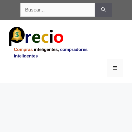
Saltar
Buscar:
al
contenido
Compras
inteligentes
,
compradores
inteligentes
Menu