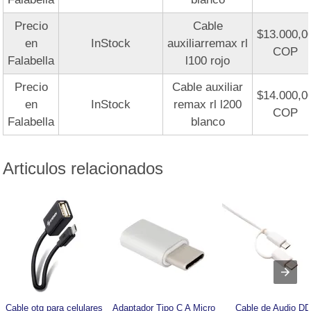
Precio
Cable
$13.000,0
en
InStock
auxiliarremax rl
COP
Falabella
l100 rojo
Precio
Cable auxiliar
$14.000,0
en
InStock
remax rl l200
COP
Falabella
blanco
Articulos relacionados
Cable otg para celulares 
Adaptador Tipo C A Micro 
Cable de Audio DD