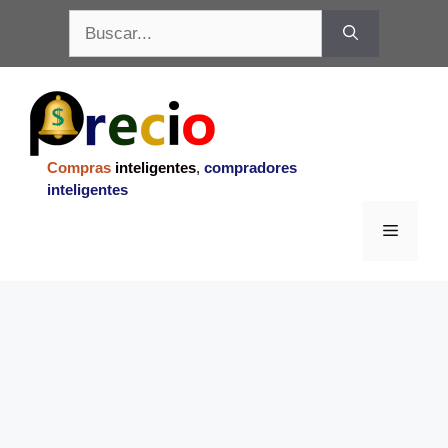
Saltar
Buscar:
al
contenido
Compras
inteligentes
,
compradores
inteligentes
Menu