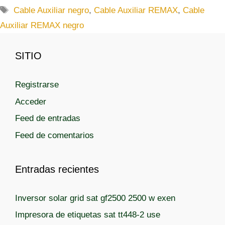
a
E
Cable Auxiliar negro
,
Cable Auxiliar REMAX
,
Cable
t
t
Auxiliar REMAX negro
e
i
g
q
SITIO
o
u
r
e
í
t
Registrarse
a
a
Acceder
s
s
Feed de entradas
Feed de comentarios
Entradas recientes
Inversor solar grid sat gf2500 2500 w exen
Impresora de etiquetas sat tt448-2 use