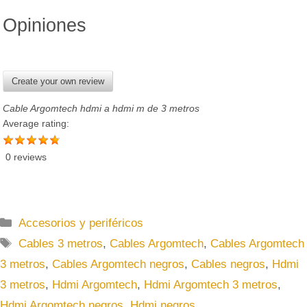
Opiniones
Create your own review
Cable Argomtech hdmi a hdmi m de 3 metros
Average rating:
0 reviews
C
Accesorios y periféricos
a
E
Cables 3 metros
,
Cables Argomtech
,
Cables Argomtech
t
t
3 metros
,
Cables Argomtech negros
,
Cables negros
,
Hdmi
e
i
3 metros
,
Hdmi Argomtech
,
Hdmi Argomtech 3 metros
,
g
q
Hdmi Argomtech negros
,
Hdmi negros
o