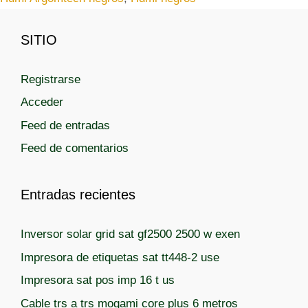
u
r
e
í
t
SITIO
a
a
s
s
Registrarse
Acceder
Feed de entradas
Feed de comentarios
Entradas recientes
Inversor solar grid sat gf2500 2500 w exen
Impresora de etiquetas sat tt448-2 use
Impresora sat pos imp 16 t us
Cable trs a trs mogami core plus 6 metros