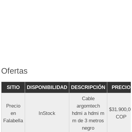
Ofertas
SITIO
DISPONIBILIDAD
DESCRIPCIÓN
PRECIO
Cable
Precio
argomtech
$31.900,0
en
InStock
hdmi a hdmi m
COP
Falabella
m de 3 metros
negro