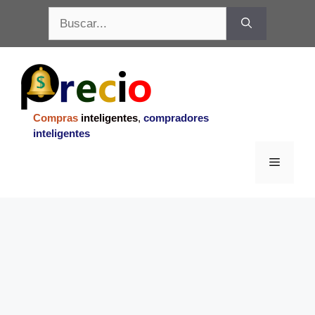
Saltar
Buscar:
al
contenido
Compras
inteligentes
,
compradores
inteligentes
Menu