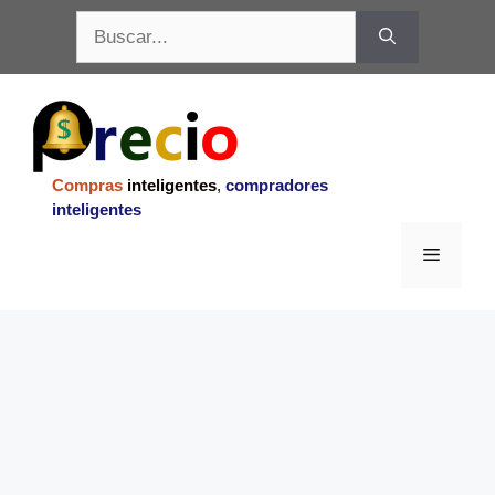
Saltar
Buscar:
al
contenido
Compras
inteligentes
,
compradores
inteligentes
Menu