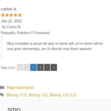
carlos b.
Jun 12, 2021
by
Carlos B.
Pequeño, Práctico Y Funcional
Muy completo a pesar de que no tiene wifi, el no tener wifi es
una gran desventaja, por lo demás muy buen aparato
«
‹
1
2
›
»
Page 1 of 2:
C
Reproductores
a
E
Bluray 3 D
,
Bluray LG
,
Bluray LG 3 D
t
t
e
i
SITIO