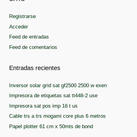
g
q
o
u
r
Registrarse
e
í
t
Acceder
a
a
Feed de entradas
s
s
Feed de comentarios
Entradas recientes
Inversor solar grid sat gf2500 2500 w exen
Impresora de etiquetas sat tt448-2 use
Impresora sat pos imp 16 t us
Cable trs a trs mogami core plus 6 metros
Papel plotter 61 cm x 50mts de bond