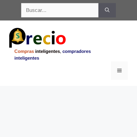
Saltar
Buscar:
al
contenido
Compras
inteligentes
,
compradores
inteligentes
Menu