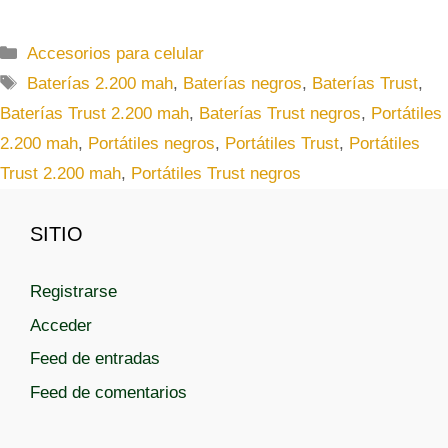
C
Accesorios para celular
a
E
Baterías 2.200 mah
,
Baterías negros
,
Baterías Trust
,
t
t
Baterías Trust 2.200 mah
,
Baterías Trust negros
,
Portátiles
e
i
2.200 mah
,
Portátiles negros
,
Portátiles Trust
,
Portátiles
g
q
Trust 2.200 mah
,
Portátiles Trust negros
o
u
r
e
í
t
SITIO
a
a
s
s
Registrarse
Acceder
Feed de entradas
Feed de comentarios