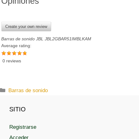
Opiniones
Create your own review
Barras de sonido JBL JBL2GBAR51IMBLKAM
Average rating:
0 reviews
C
Barras de sonido
a
t
SITIO
e
g
Registrarse
o
r
Acceder