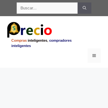
Saltar
Buscar:
al
contenido
Compras
inteligentes
,
compradores
inteligentes
Menu