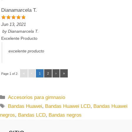
Dianamarcela T.
Jun 13, 2021
by
Dianamarcela T.
Excelente Producto
excelente producto
«
‹
1
2
›
»
Page 1 of 2:
C
Accesorios para gimnasio
a
E
Bandas Huawei
,
Bandas Huawei LCD
,
Bandas Huawei
t
t
negros
,
Bandas LCD
,
Bandas negros
e
i
g
q