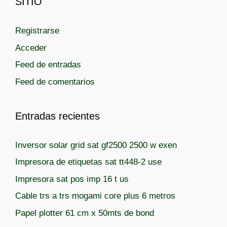
SITIO
o
u
r
e
í
t
Registrarse
a
a
Acceder
s
s
Feed de entradas
Feed de comentarios
Entradas recientes
Inversor solar grid sat gf2500 2500 w exen
Impresora de etiquetas sat tt448-2 use
Impresora sat pos imp 16 t us
Cable trs a trs mogami core plus 6 metros
Papel plotter 61 cm x 50mts de bond