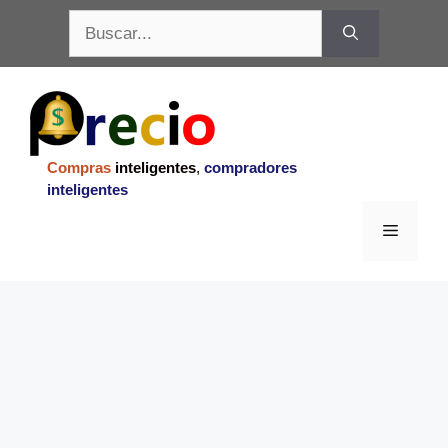
Saltar
Buscar:
al
contenido
Compras
inteligentes
,
compradores
inteligentes
Menu