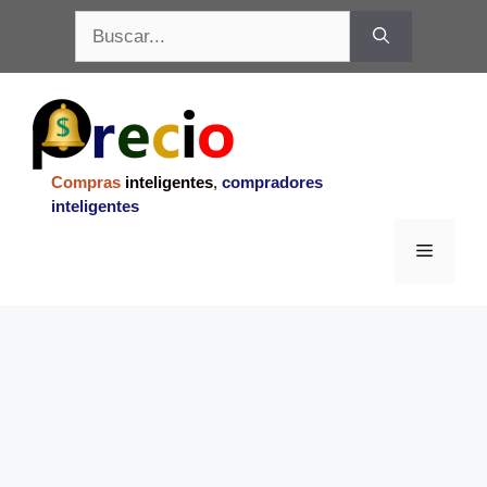
Saltar
Buscar:
al
contenido
Compras
inteligentes
,
compradores
inteligentes
Menu