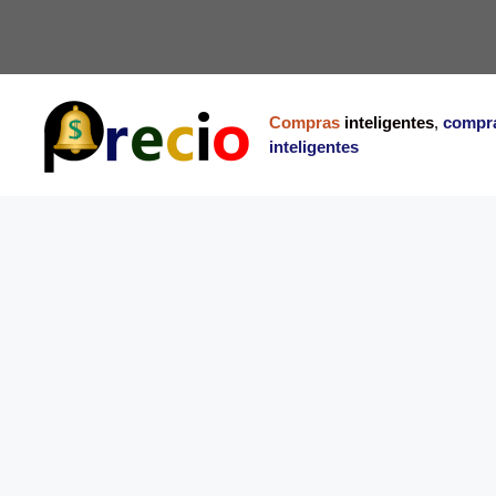
Saltar
al
contenido
Compras
inteligentes
,
compr
inteligentes