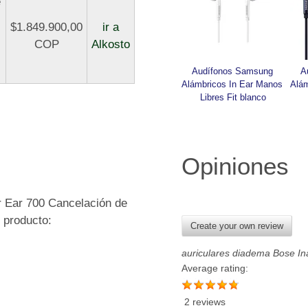
e
$1.849.900,00
ir a
COP
Alkosto
Audífonos Samsung 
A
Alámbricos In Ear Manos 
Alám
Libres Fit blanco
Opiniones
r Ear 700 Cancelación de
 producto:
Create your own review
auriculares diadema Bose In
Average rating:
2 reviews