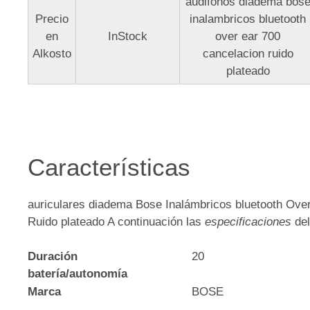
audifonos diadema bos
Precio
inalambricos bluetooth
en
InStock
over ear 700
Alkosto
cancelacion ruido
plateado
Características
auriculares diadema Bose Inalámbricos bluetooth Ove
Ruido plateado A continuación las
especificaciones
del
Duración
20
batería/autonomía
Marca
BOSE