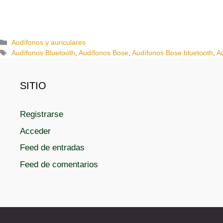
C
Audífonos y auriculares
a
E
Audífonos Bluetooth
,
Audífonos Bose
,
Audífonos Bose bluetooth
,
A
t
t
e
i
g
q
SITIO
o
u
r
e
Registrarse
í
t
a
a
Acceder
s
s
Feed de entradas
Feed de comentarios