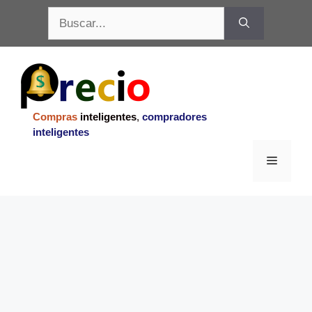
Saltar
Buscar:
al
contenido
Compras
inteligentes
,
compradores
inteligentes
Menu