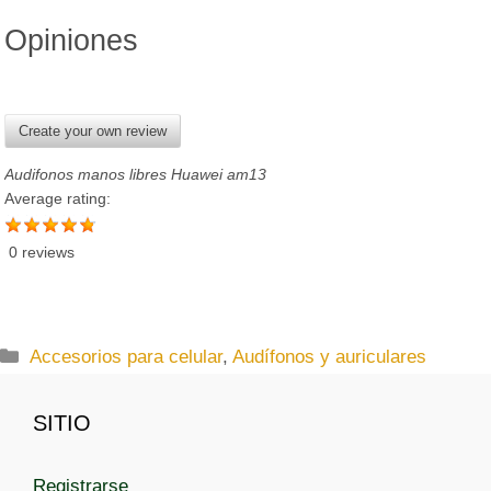
Opiniones
Create your own review
Audifonos manos libres Huawei am13
Average rating:
0 reviews
C
Accesorios para celular
,
Audífonos y auriculares
a
t
SITIO
e
g
Registrarse
o