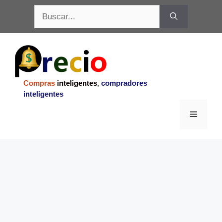
Saltar
Buscar:
al
contenido
Compras
inteligentes
,
compradores
inteligentes
Menu