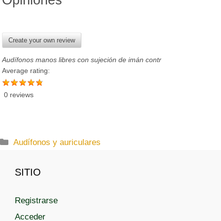
Create your own review
Audífonos manos libres con sujeción de imán contr
Average rating:
0 reviews
C
Audífonos y auriculares
a
t
SITIO
e
g
Registrarse
o
r
Acceder