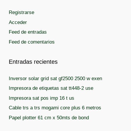
g
Registrarse
o
r
Acceder
í
Feed de entradas
a
Feed de comentarios
s
Entradas recientes
Inversor solar grid sat gf2500 2500 w exen
Impresora de etiquetas sat tt448-2 use
Impresora sat pos imp 16 t us
Cable trs a trs mogami core plus 6 metros
Papel plotter 61 cm x 50mts de bond