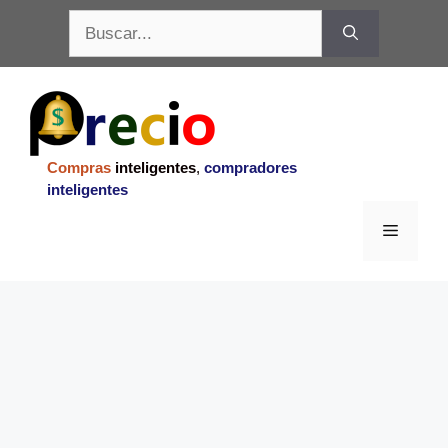
Saltar
Buscar:
al
contenido
Compras
inteligentes
,
compradores
inteligentes
Menu