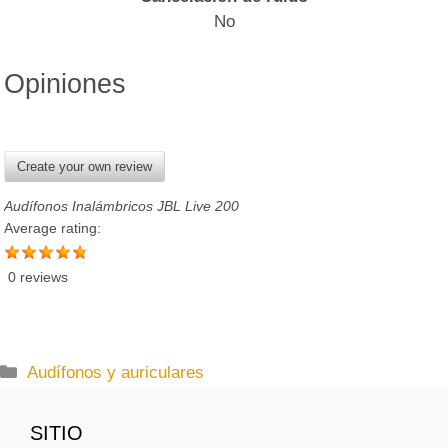
No
Opiniones
Create your own review
Audífonos Inalámbricos JBL Live 200
Average rating:
0 reviews
C
Audífonos y auriculares
a
t
SITIO
e