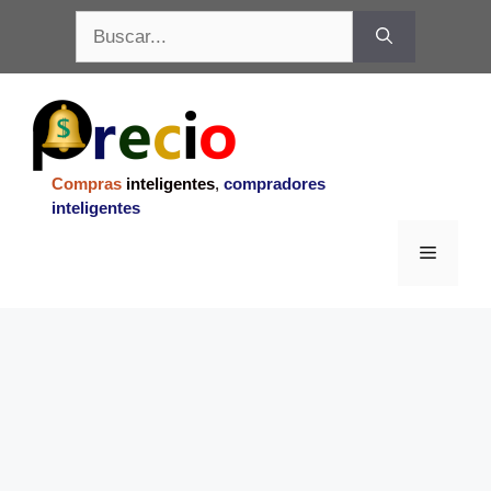
Saltar
Buscar:
al
contenido
Compras
inteligentes
,
compradores
inteligentes
Menu