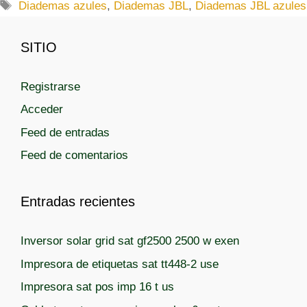
a
E
Diademas azules
,
Diademas JBL
,
Diademas JBL azules
t
t
e
i
SITIO
g
q
o
u
r
Registrarse
e
í
t
Acceder
a
a
Feed de entradas
s
s
Feed de comentarios
Entradas recientes
Inversor solar grid sat gf2500 2500 w exen
Impresora de etiquetas sat tt448-2 use
Impresora sat pos imp 16 t us