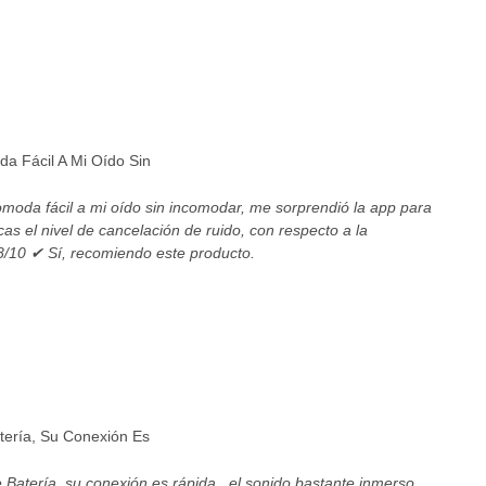
da Fácil A Mi Oído Sin
omoda fácil a mi oído sin incomodar, me sorprendió la app para
icas el nivel de cancelación de ruido, con respecto a la
8/10 ✔ Sí, recomiendo este producto.
tería, Su Conexión Es
Batería, su conexión es rápida , el sonido bastante inmerso,