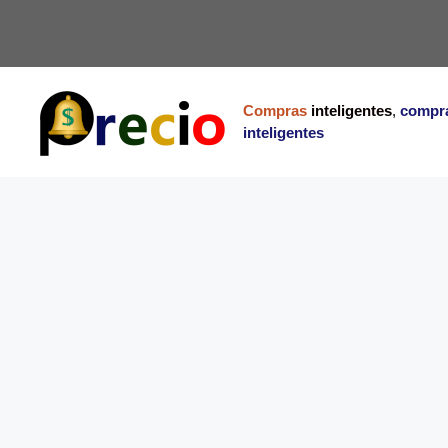
Saltar
al
contenido
Compras
inteligentes
,
compr
inteligentes