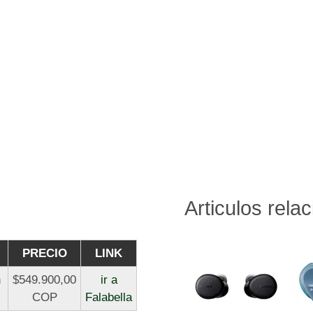
Articulos rela
PRECIO
LINK
h
$549.900,00
ir a
COP
Falabella