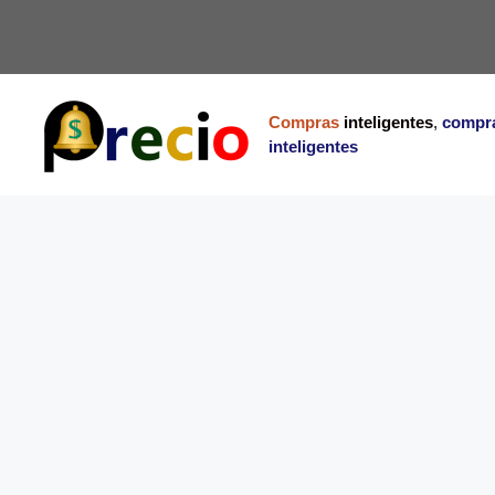
Saltar
al
contenido
Compras
inteligentes
,
compr
inteligentes