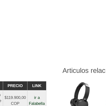
Articulos rela
PRECIO
LINK
h
$119.900,00
ir a
e
COP
Falabella