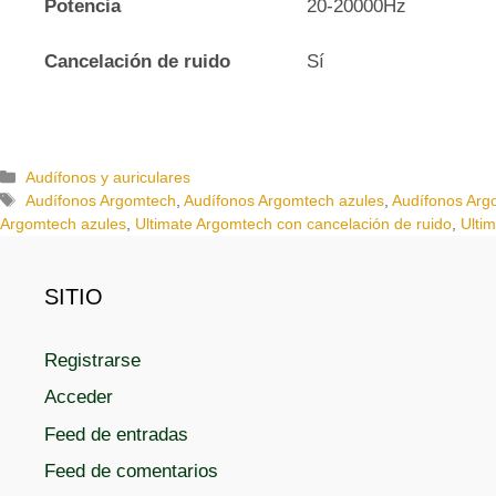
Potencia
20-20000Hz
Cancelación de ruido
Sí
C
Audífonos y auriculares
a
E
Audífonos Argomtech
,
Audífonos Argomtech azules
,
Audífonos Arg
t
t
Argomtech azules
,
Ultimate Argomtech con cancelación de ruido
,
Ulti
e
i
g
q
o
u
SITIO
r
e
í
t
Registrarse
a
a
s
s
Acceder
Feed de entradas
Feed de comentarios