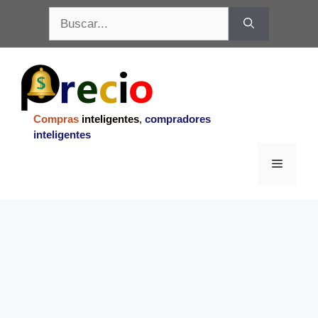
Saltar
Buscar:
al
contenido
Compras
inteligentes
,
compradores
inteligentes
Menu