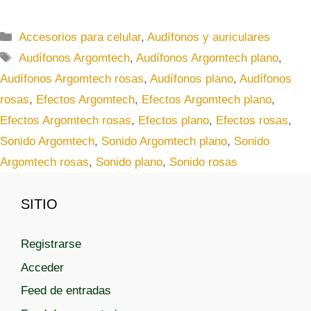
C
Accesorios para celular
,
Audífonos y auriculares
a
E
Audífonos Argomtech
,
Audífonos Argomtech plano
,
t
t
Audífonos Argomtech rosas
,
Audífonos plano
,
Audífonos
e
i
rosas
,
Efectos Argomtech
,
Efectos Argomtech plano
,
g
q
Efectos Argomtech rosas
,
Efectos plano
,
Efectos rosas
,
o
u
r
Sonido Argomtech
,
Sonido Argomtech plano
,
Sonido
e
í
t
Argomtech rosas
,
Sonido plano
,
Sonido rosas
a
a
s
s
SITIO
Registrarse
Acceder
Feed de entradas