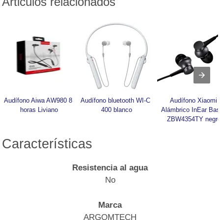
Articulos relacionados
Audífono Aiwa AW980 8 
Audífono bluetooth WI-C 
Audífono Xiaomi 
horas Liviano
400 blanco
Alámbrico InEar Basi
ZBW4354TY negr
Características
Resistencia al agua
No
Marca
ARGOMTECH