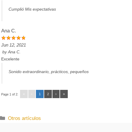
Cumplió Mis expectativas
Ana C.
Jun 12, 2021
by
Ana C.
Excelente
Sonido extraordinario, prácticos, pequeños
«
‹
1
2
›
»
Page 1 of 2:
C
Otros artículos
a