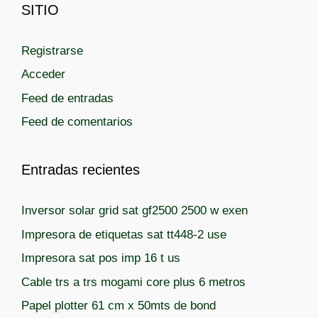
t
SITIO
e
g
Registrarse
o
r
Acceder
í
Feed de entradas
a
Feed de comentarios
s
Entradas recientes
Inversor solar grid sat gf2500 2500 w exen
Impresora de etiquetas sat tt448-2 use
Impresora sat pos imp 16 t us
Cable trs a trs mogami core plus 6 metros
Papel plotter 61 cm x 50mts de bond