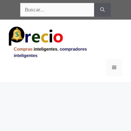
Saltar
Buscar:
al
contenido
Compras
inteligentes
,
compradores
inteligentes
Menu