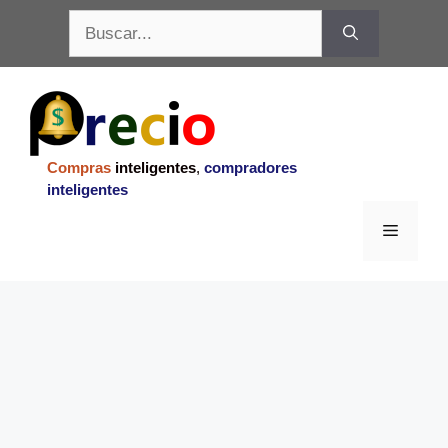
Saltar
Buscar:
al
contenido
Compras
inteligentes
,
compradores
inteligentes
Menu