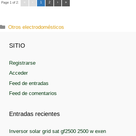
«
‹
1
2
›
»
Page 1 of 2:
C
Otros electrodomésticos
a
t
SITIO
e
g
Registrarse
o
r
Acceder
í
Feed de entradas
a
Feed de comentarios
s
Entradas recientes
Inversor solar grid sat gf2500 2500 w exen